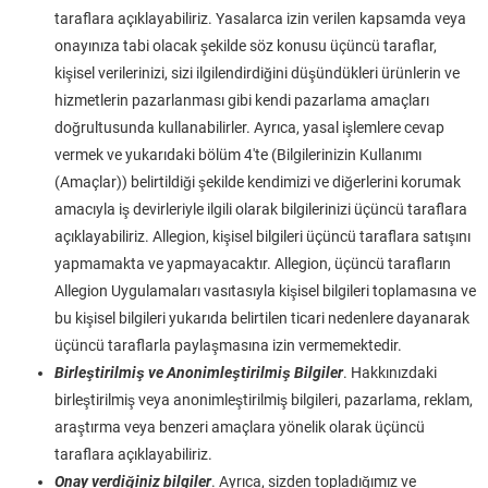
taraflara açıklayabiliriz. Yasalarca izin verilen kapsamda veya
onayınıza tabi olacak şekilde söz konusu üçüncü taraflar,
kişisel verilerinizi, sizi ilgilendirdiğini düşündükleri ürünlerin ve
hizmetlerin pazarlanması gibi kendi pazarlama amaçları
doğrultusunda kullanabilirler. Ayrıca, yasal işlemlere cevap
vermek ve yukarıdaki bölüm 4'te (Bilgilerinizin Kullanımı
(Amaçlar)) belirtildiği şekilde kendimizi ve diğerlerini korumak
amacıyla iş devirleriyle ilgili olarak bilgilerinizi üçüncü taraflara
açıklayabiliriz. Allegion, kişisel bilgileri üçüncü taraflara satışını
yapmamakta ve yapmayacaktır. Allegion, üçüncü tarafların
Allegion Uygulamaları vasıtasıyla kişisel bilgileri toplamasına ve
bu kişisel bilgileri yukarıda belirtilen ticari nedenlere dayanarak
üçüncü taraflarla paylaşmasına izin vermemektedir.
Birleştirilmiş ve Anonimleştirilmiş Bilgiler
. Hakkınızdaki
birleştirilmiş veya anonimleştirilmiş bilgileri, pazarlama, reklam,
araştırma veya benzeri amaçlara yönelik olarak üçüncü
taraflara açıklayabiliriz.
Onay verdiğiniz bilgiler
. Ayrıca, sizden topladığımız ve