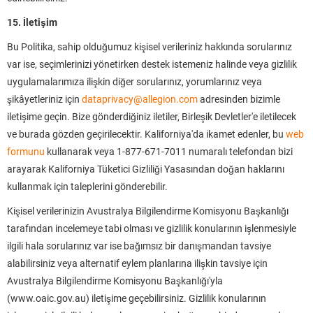
15. İletişim
Bu Politika, sahip olduğumuz kişisel verileriniz hakkında sorularınız
var ise, seçimlerinizi yönetirken destek istemeniz halinde veya gizlilik
uygulamalarımıza ilişkin diğer sorularınız, yorumlarınız veya
şikâyetleriniz için
dataprivacy@allegion.com
adresinden bizimle
iletişime geçin. Bize gönderdiğiniz iletiler, Birleşik Devletler'e iletilecek
ve burada gözden geçirilecektir. Kaliforniya'da ikamet edenler, bu
web
formunu
kullanarak veya 1-877-671-7011 numaralı telefondan bizi
arayarak Kaliforniya Tüketici Gizliliği Yasasından doğan haklarını
kullanmak için taleplerini gönderebilir.
Kişisel verilerinizin Avustralya Bilgilendirme Komisyonu Başkanlığı
tarafından incelemeye tabi olması ve gizlilik konularının işlenmesiyle
ilgili hala sorularınız var ise bağımsız bir danışmandan tavsiye
alabilirsiniz veya alternatif eylem planlarına ilişkin tavsiye için
Avustralya Bilgilendirme Komisyonu Başkanlığı'yla
(www.oaic.gov.au) iletişime geçebilirsiniz. Gizlilik konularının