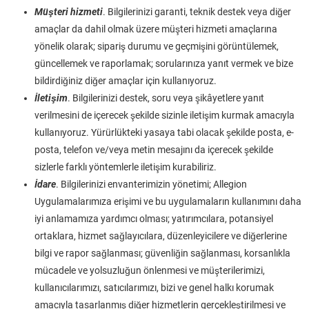
Müşteri hizmeti
. Bilgilerinizi garanti, teknik destek veya diğer
amaçlar da dahil olmak üzere müşteri hizmeti amaçlarına
yönelik olarak; sipariş durumu ve geçmişini görüntülemek,
güncellemek ve raporlamak; sorularınıza yanıt vermek ve bize
bildirdiğiniz diğer amaçlar için kullanıyoruz.
İletişim
. Bilgilerinizi destek, soru veya şikâyetlere yanıt
verilmesini de içerecek şekilde sizinle iletişim kurmak amacıyla
kullanıyoruz. Yürürlükteki yasaya tabi olacak şekilde posta, e-
posta, telefon ve/veya metin mesajını da içerecek şekilde
sizlerle farklı yöntemlerle iletişim kurabiliriz.
İdare
. Bilgilerinizi envanterimizin yönetimi; Allegion
Uygulamalarımıza erişimi ve bu uygulamaların kullanımını daha
iyi anlamamıza yardımcı olması; yatırımcılara, potansiyel
ortaklara, hizmet sağlayıcılara, düzenleyicilere ve diğerlerine
bilgi ve rapor sağlanması; güvenliğin sağlanması, korsanlıkla
mücadele ve yolsuzluğun önlenmesi ve müşterilerimizi,
kullanıcılarımızı, satıcılarımızı, bizi ve genel halkı korumak
amacıyla tasarlanmış diğer hizmetlerin gerçekleştirilmesi ve