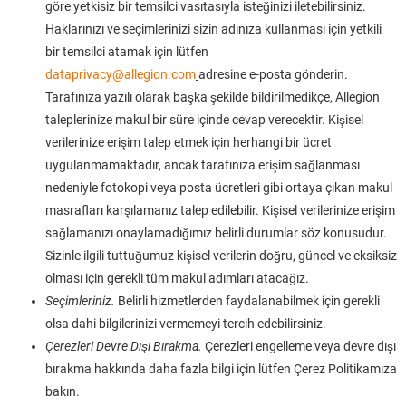
göre yetkisiz bir temsilci vasıtasıyla isteğinizi iletebilirsiniz.
Haklarınızı ve seçimlerinizi sizin adınıza kullanması için yetkili
bir temsilci atamak için lütfen
dataprivacy@allegion.com
adresine e-posta gönderin.
Tarafınıza yazılı olarak başka şekilde bildirilmedikçe, Allegion
taleplerinize makul bir süre içinde cevap verecektir. Kişisel
verilerinize erişim talep etmek için herhangi bir ücret
uygulanmamaktadır, ancak tarafınıza erişim sağlanması
nedeniyle fotokopi veya posta ücretleri gibi ortaya çıkan makul
masrafları karşılamanız talep edilebilir. Kişisel verilerinize erişim
sağlamanızı onaylamadığımız belirli durumlar söz konusudur.
Sizinle ilgili tuttuğumuz kişisel verilerin doğru, güncel ve eksiksiz
olması için gerekli tüm makul adımları atacağız.
Seçimleriniz.
Belirli hizmetlerden faydalanabilmek için gerekli
olsa dahi bilgilerinizi vermemeyi tercih edebilirsiniz.
Çerezleri Devre Dışı Bırakma.
Çerezleri engelleme veya devre dışı
bırakma hakkında daha fazla bilgi için lütfen Çerez Politikamıza
bakın.