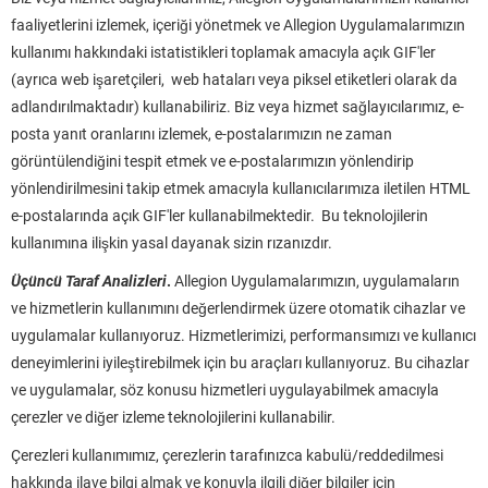
faaliyetlerini izlemek, içeriği yönetmek ve Allegion Uygulamalarımızın
kullanımı hakkındaki istatistikleri toplamak amacıyla açık GIF'ler
(ayrıca web işaretçileri, web hataları veya piksel etiketleri olarak da
adlandırılmaktadır) kullanabiliriz. Biz veya hizmet sağlayıcılarımız, e-
posta yanıt oranlarını izlemek, e-postalarımızın ne zaman
görüntülendiğini tespit etmek ve e-postalarımızın yönlendirip
yönlendirilmesini takip etmek amacıyla kullanıcılarımıza iletilen HTML
e-postalarında açık GIF'ler kullanabilmektedir. Bu teknolojilerin
kullanımına ilişkin yasal dayanak sizin rızanızdır.
Üçüncü Taraf Analizleri
.
Allegion Uygulamalarımızın, uygulamaların
ve hizmetlerin kullanımını değerlendirmek üzere otomatik cihazlar ve
uygulamalar kullanıyoruz. Hizmetlerimizi, performansımızı ve kullanıcı
deneyimlerini iyileştirebilmek için bu araçları kullanıyoruz. Bu cihazlar
ve uygulamalar, söz konusu hizmetleri uygulayabilmek amacıyla
çerezler ve diğer izleme teknolojilerini kullanabilir.
Çerezleri kullanımımız, çerezlerin tarafınızca kabulü/reddedilmesi
hakkında ilave bilgi almak ve konuyla ilgili diğer bilgiler için