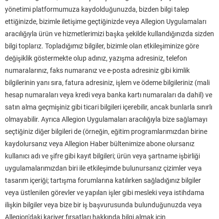
yönetimi platformumuza kaydolduğunuzda, bizden bilgi talep
ettiğinizde, bizimle iletişime geçtiğinizde veya Allegion Uygulamaları
aracılığıyla ürün ve hizmetlerimizi başka şekilde kullandığınızda sizden
bilgi toplarız. Topladığımız bilgiler, bizimle olan etkileşiminize göre
değişiklik göstermekte olup adınız, yazışma adresiniz, telefon
numaralarınız, faks numaranız ve e-posta adresiniz gibi kimlik
bilgilerinin yanı sıra, fatura adresiniz, işlem ve ödeme bilgileriniz (mali
hesap numaraları veya kredi veya banka kartı numaraları da dahil) ve
satın alma geçmişiniz gibi ticari bilgileri içerebilir, ancak bunlarla sınırlı
olmayabilir. Ayrıca Allegion Uygulamaları aracılığıyla bize sağlamayı
seçtiğiniz diğer bilgileri de (örneğin, eğitim programlarımızdan birine
kaydolursanız veya Allegion Haber bültenimize abone olursanız
kullanıcı adı ve şifre gibi kayıt bilgileri; ürün veya şartname işbirliği
uygulamalarımızdan biri ile etkileşimde bulunursanız çizimler veya
tasarım içeriği; tartışma forumlarına katılırken sağladığınız bilgiler
veya üstlenilen görevler ve yapılan işler gibi mesleki veya istihdama
ilişkin bilgiler veya bize bir iş başvurusunda bulunduğunuzda veya
Allegion'daki kariyer fırsatları hakkında bilgi almak için