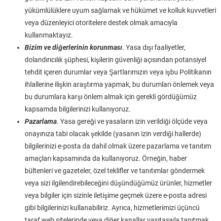
yükümlülüklere uyum sağlamak ve hükümet ve kolluk kuvvetleri
veya düzenleyici otoritelere destek olmak amacıyla
kullanmaktayız.
Bizim ve diğerlerinin korunması
. Yasa dışı faaliyetler,
dolandırıcılık şüphesi, kişilerin güvenliği açısından potansiyel
tehdit içeren durumlar veya Şartlarımızın veya işbu Politikanın
ihlallerine ilişkin araştırma yapmak, bu durumları önlemek veya
bu durumlara karşı önlem almak için gerekli gördüğümüz
kapsamda bilgilerinizi kullanıyoruz.
Pazarlama
. Yasa gereği ve yasaların izin verildiği ölçüde veya
onayınıza tabi olacak şekilde (yasanın izin verdiği hallerde)
bilgilerinizi e-posta da dahil olmak üzere pazarlama ve tanıtım
amaçları kapsamında da kullanıyoruz. Örneğin, haber
bültenleri ve gazeteler, özel teklifler ve tanıtımlar göndermek
veya sizi ilgilendirebileceğini düşündüğümüz ürünler, hizmetler
veya bilgiler için sizinle iletişime geçmek üzere e-posta adresi
gibi bilgilerinizi kullanabiliriz. Ayrıca, hizmetlerimizi üçüncü
taraf web sitelerinde veya diğer kanallar vasıtasıyla tanıtmak