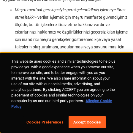
Meşru menfaat gerekçesiyle gerekçelendirilmiş işlemeye itiraz
etme hakkı -
verileri işlemek için meşru menfaate güvendiğimiz
ölçüde, bu tür işlemlere itiraz etme hakkınız vardır ve
çıkarlarınızı, haklarınızı ve özgürlüklerinizi geçersiz kılan işleme
için inandırıcı meşru gerekçeler gösteremedikçe veya yasal
taleplerin oluşturulması, uygulanması veya savunulması için
verileri işlememiz gerektiğinde söz konusu işlemeyi
This website uses cookies and similar technologies to help us
durdurmamız gerekir. Normalde, işlemenin dayanağı olarak
provide you with a good experience when you browse our site,
meşru menfaate güvendiğimizde, bu tür inandırıcı meşru
to improve our site, and to better engage with you as you
gerekçeleri gösterebileceğimize inanırız, ancak her vakayı
interact with the site. We also share information about your
use of our site with our social media, advertising, and
münferit olarak ele alırız.
analytics partners. By clicking ACCEPT you are agreeing to the
Ayrıca, kişisel verilerinizin işlenmesinin Avrupa Birliği'nin Genel Veri
placement of cookies and similar technologies on your
computer by us and our third-party partners.
Allegion Cookie
Koruma Yönetmeliğini ihlal ettiğini düşünüyorsanız, özellikle ikamet
Policy
ettiğiniz Üye Devletinizde bir denetim makamına şikâyette bulunma
hakkına sahipsiniz.
Cookies Preferences
Accept Cookies
Haklarınızla ilgili daha fazla bilgi edinmek veya haklarınızdan herhangi