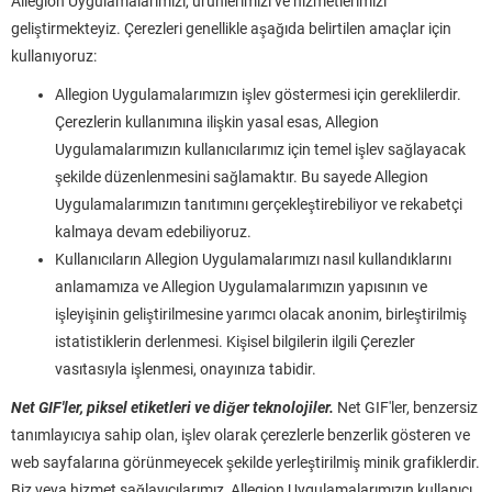
Allegion Uygulamalarımızı, ürünlerimizi ve hizmetlerimizi
geliştirmekteyiz. Çerezleri genellikle aşağıda belirtilen amaçlar için
kullanıyoruz:
Allegion Uygulamalarımızın işlev göstermesi için gereklilerdir.
Çerezlerin kullanımına ilişkin yasal esas, Allegion
Uygulamalarımızın kullanıcılarımız için temel işlev sağlayacak
şekilde düzenlenmesini sağlamaktır. Bu sayede Allegion
Uygulamalarımızın tanıtımını gerçekleştirebiliyor ve rekabetçi
kalmaya devam edebiliyoruz.
Kullanıcıların Allegion Uygulamalarımızı nasıl kullandıklarını
anlamamıza ve Allegion Uygulamalarımızın yapısının ve
işleyişinin geliştirilmesine yarımcı olacak anonim, birleştirilmiş
istatistiklerin derlenmesi. Kişisel bilgilerin ilgili Çerezler
vasıtasıyla işlenmesi, onayınıza tabidir.
Net GIF'ler, piksel etiketleri ve diğer teknolojiler.
Net GIF'ler, benzersiz
tanımlayıcıya sahip olan, işlev olarak çerezlerle benzerlik gösteren ve
web sayfalarına görünmeyecek şekilde yerleştirilmiş minik grafiklerdir.
Biz veya hizmet sağlayıcılarımız, Allegion Uygulamalarımızın kullanıcı