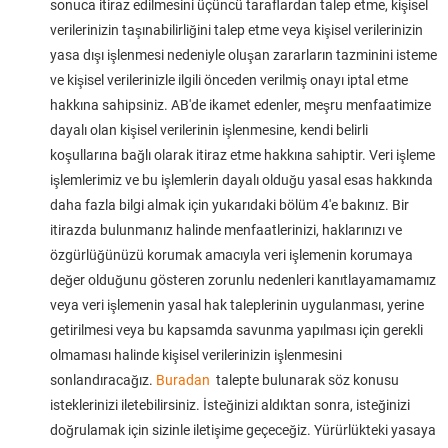
sonuca itiraz edilmesini üçüncü taraflardan talep etme, kişisel
verilerinizin taşınabilirliğini talep etme veya kişisel verilerinizin
yasa dışı işlenmesi nedeniyle oluşan zararların tazminini isteme
ve kişisel verilerinizle ilgili önceden verilmiş onayı iptal etme
hakkına sahipsiniz. AB'de ikamet edenler, meşru menfaatimize
dayalı olan kişisel verilerinin işlenmesine, kendi belirli
koşullarına bağlı olarak itiraz etme hakkına sahiptir. Veri işleme
işlemlerimiz ve bu işlemlerin dayalı olduğu yasal esas hakkında
daha fazla bilgi almak için yukarıdaki bölüm 4'e bakınız. Bir
itirazda bulunmanız halinde menfaatlerinizi, haklarınızı ve
özgürlüğünüzü korumak amacıyla veri işlemenin korumaya
değer olduğunu gösteren zorunlu nedenleri kanıtlayamamamız
veya veri işlemenin yasal hak taleplerinin uygulanması, yerine
getirilmesi veya bu kapsamda savunma yapılması için gerekli
olmaması halinde kişisel verilerinizin işlenmesini
sonlandıracağız.
Buradan
talepte bulunarak söz konusu
isteklerinizi iletebilirsiniz. İsteğinizi aldıktan sonra, isteğinizi
doğrulamak için sizinle iletişime geçeceğiz. Yürürlükteki yasaya