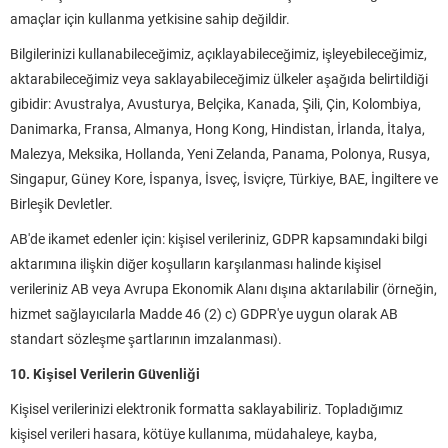
amaçlar için kullanma yetkisine sahip değildir.
Bilgilerinizi kullanabileceğimiz, açıklayabileceğimiz, işleyebileceğimiz,
aktarabileceğimiz veya saklayabileceğimiz ülkeler aşağıda belirtildiği
gibidir: Avustralya, Avusturya, Belçika, Kanada, Şili, Çin, Kolombiya,
Danimarka, Fransa, Almanya, Hong Kong, Hindistan, İrlanda, İtalya,
Malezya, Meksika, Hollanda, Yeni Zelanda, Panama, Polonya, Rusya,
Singapur, Güney Kore, İspanya, İsveç, İsviçre, Türkiye, BAE, İngiltere ve
Birleşik Devletler.
AB'de ikamet edenler için: kişisel verileriniz, GDPR kapsamındaki bilgi
aktarımına ilişkin diğer koşulların karşılanması halinde kişisel
verileriniz AB veya Avrupa Ekonomik Alanı dışına aktarılabilir (örneğin,
hizmet sağlayıcılarla Madde 46 (2) c) GDPR'ye uygun olarak AB
standart sözleşme şartlarının imzalanması).
10. Kişisel Verilerin Güvenliği
Kişisel verilerinizi elektronik formatta saklayabiliriz. Topladığımız
kişisel verileri hasara, kötüye kullanıma, müdahaleye, kayba,