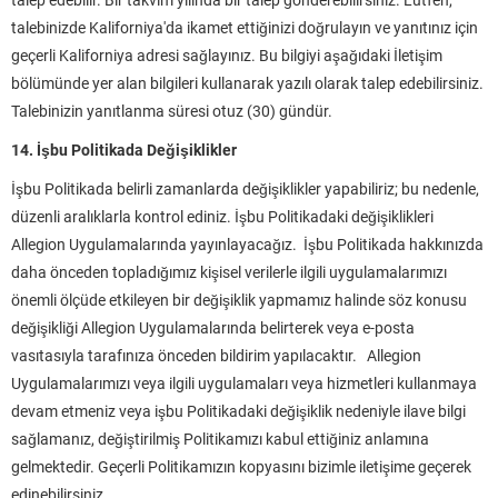
talep edebilir. Bir takvim yılında bir talep gönderebilirsiniz. Lütfen,
talebinizde Kaliforniya'da ikamet ettiğinizi doğrulayın ve yanıtınız için
geçerli Kaliforniya adresi sağlayınız. Bu bilgiyi aşağıdaki İletişim
bölümünde yer alan bilgileri kullanarak yazılı olarak talep edebilirsiniz.
Talebinizin yanıtlanma süresi otuz (30) gündür.
14. İşbu Politikada Değişiklikler
İşbu Politikada belirli zamanlarda değişiklikler yapabiliriz; bu nedenle,
düzenli aralıklarla kontrol ediniz. İşbu Politikadaki değişiklikleri
Allegion Uygulamalarında yayınlayacağız. İşbu Politikada hakkınızda
daha önceden topladığımız kişisel verilerle ilgili uygulamalarımızı
önemli ölçüde etkileyen bir değişiklik yapmamız halinde söz konusu
değişikliği Allegion Uygulamalarında belirterek veya e-posta
vasıtasıyla tarafınıza önceden bildirim yapılacaktır. Allegion
Uygulamalarımızı veya ilgili uygulamaları veya hizmetleri kullanmaya
devam etmeniz veya işbu Politikadaki değişiklik nedeniyle ilave bilgi
sağlamanız, değiştirilmiş Politikamızı kabul ettiğiniz anlamına
gelmektedir. Geçerli Politikamızın kopyasını bizimle iletişime geçerek
edinebilirsiniz.