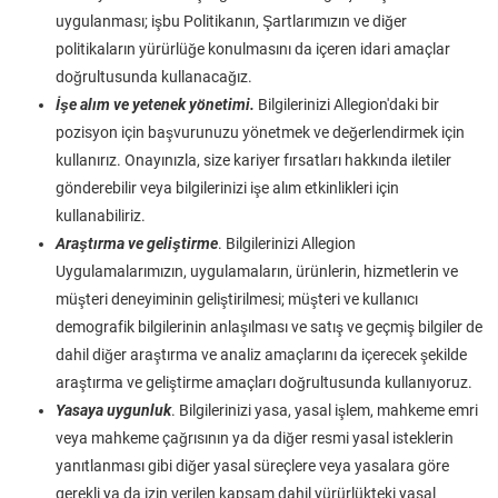
uygulanması; işbu Politikanın, Şartlarımızın ve diğer
politikaların yürürlüğe konulmasını da içeren idari amaçlar
doğrultusunda kullanacağız.
İşe alım ve yetenek yönetimi.
Bilgilerinizi Allegion'daki bir
pozisyon için başvurunuzu yönetmek ve değerlendirmek için
kullanırız. Onayınızla, size kariyer fırsatları hakkında iletiler
gönderebilir veya bilgilerinizi işe alım etkinlikleri için
kullanabiliriz.
Araştırma ve geliştirme
. Bilgilerinizi Allegion
Uygulamalarımızın, uygulamaların, ürünlerin, hizmetlerin ve
müşteri deneyiminin geliştirilmesi; müşteri ve kullanıcı
demografik bilgilerinin anlaşılması ve satış ve geçmiş bilgiler de
dahil diğer araştırma ve analiz amaçlarını da içerecek şekilde
araştırma ve geliştirme amaçları doğrultusunda kullanıyoruz.
Yasaya uygunluk
. Bilgilerinizi yasa, yasal işlem, mahkeme emri
veya mahkeme çağrısının ya da diğer resmi yasal isteklerin
yanıtlanması gibi diğer yasal süreçlere veya yasalara göre
gerekli ya da izin verilen kapsam dahil yürürlükteki yasal