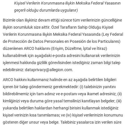
Kişisel Verilerin Korunmasına ilişkin Meksika Federal Yasasının
geçerli olduğu durumlarda uygulanır)
Bizimle olan ilişkiniz devam ettiği sürece tüm verilerinizin güncelliğine
ilişkin sorumluluk size aittir. Özel Tarafların Sahip Olduğu Kişisel
Verilerin Korunmasına ilişkin Meksika Federal Yasasında (Ley Federal
de Protección de Datos Personales en Posesión de los Particulares)
düzenlenen ARCO haklarını (Erişim, Düzeltme, İptal ve İtiraz)
kullanabilmek için aşağıdaki e-posta adresini kullanarak verilerinizin
işlenmesi hakkında gizlilik görevlisinden istediğiniz zaman bilgi talep
edebilirsiniz: dataprivacy@allegion.com.
ARCO hakkını kullanmanız halinde en az aşağıda belirtilen bilgileri
içeren bir talep göndermeniz gerekmektedir: (i) talebinizin yanıtını
bildirebilmemiz için tam adınız ve e-postanı veya ikamet adresiniz; (ii)
kimliğinizi veya duruma göre yasal temsilinizi kanıtlayan belgeler; (iii)
yukarıda belirtilen haklardan herhangi birisini kullanmak istediğiniz
kişisel verinizin kısa tanımlaması; ve (iv) kişisel verilerinizin konumunu
gösteren diğer unsur veya belge. Talebiniz yasalarca izin verilen süre