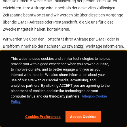
oder Dokumente, welche die Lokalisierung der persönlichen Daten
erleichtern. Ihre Anfrage wird innerhalb der gesetzlich zulässigen
Zeitspanne beantwortet und wir werden Sie über dieselben Vorgänge
über die E-Mail-Adresse oder Postanschrift, die Sie uns für diese
Zwecke mitgeteilt haben, kontaktieren.
Wir werden Sie über den Fortschritt Ihrer Anfrage per E-Mail oder in
Briefform innerhalb der nächsten 20 (zwanzig) Werktage informieren.
Falls notwendig, werden wir möglicherweise weitere Informationen
This website uses cookies and similar technologies to help us
von Ihnen anfordern. Falls Ihre Anfrage berücksichtigt werden kann,
provide you with a good experience when you browse our site,
werden wir Ihnen im Zeitraum von fünfzehn (15) Werktagen nach
to improve our site, and to better engage with you as you
Ablauf der vorherigen Zeitspanne antworten.
interact with the site. We also share information about your
use of our site with our social media, advertising, and
Sie können gegebenenfalls die Zustimmung, die Sie uns zur
analytics partners. By clicking ACCEPT you are agreeing to the
placement of cookies and similar technologies on your
Bearbeitung Ihrer persönlichen Daten gegeben haben, widerrufen.
computer by us and our third-party partners.
Allegion Cookie
Bitte beachten Sie dennoch, dass wir Ihnen nicht in allen Fällen auf
Policy
Ihre Anfrage antworten oder die Nutzung Ihrer Daten beenden
können, da es möglich ist, dass wir aufgrund rechtlicher
Cookies Preferences
Accept Cookies
Verpflichtungen dazu angehalten sind, Ihre persönlichen Daten