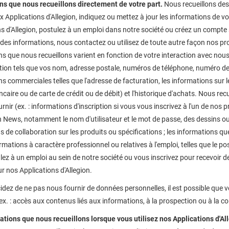
ns que nous recueillons directement de votre part.
Nous recueillons des
 Applications d'Allegion, indiquez ou mettez à jour les informations de vo
ns d'Allegion, postulez à un emploi dans notre société ou créez un compt
s informations, nous contactez ou utilisez de toute autre façon nos produ
s que nous recueillons varient en fonction de votre interaction avec nous,
ation tels que vos nom, adresse postale, numéros de téléphone, numéro de
s commerciales telles que l'adresse de facturation, les informations sur
aire ou de carte de crédit ou de débit) et l'historique d'achats. Nous re
rnir (ex. : informations d'inscription si vous vous inscrivez à l'un de no
 News, notamment le nom d'utilisateur et le mot de passe, des dessins ou
s de collaboration sur les produits ou spécifications ; les informations q
rmations à caractère professionnel ou relatives à l'emploi, telles que le 
ez à un emploi au sein de notre société ou vous inscrivez pour recevoir d
ur nos Applications d'Allegion.
idez de ne pas nous fournir de données personnelles, il est possible que 
(ex. : accès aux contenus liés aux informations, à la prospection ou à la co
ations que nous recueillons lorsque vous utilisez nos Applications d'Al