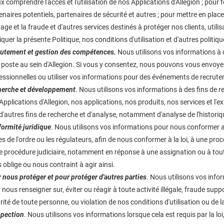
x comprendre l'accès et l'utilisation de nos Applications d'Allegion ; pour
enaires potentiels, partenaires de sécurité et autres ; pour mettre en place
tage et la fraude et d'autres services destinés à protéger nos clients, utilisa
iquer la présente Politique, nos conditions d'utilisation et d'autres politiq
utement et gestion des compétences.
Nous utilisons vos informations à d
 poste au sein d'Allegion. Si vous y consentez, nous pouvons vous envoy
essionnelles ou utiliser vos informations pour des événements de recrut
erche et développement
. Nous utilisons vos informations à des fins de
Applications d'Allegion, nos applications, nos produits, nos services et l'e
 d'autres fins de recherche et d'analyse, notamment d'analyse de l'histori
ormité juridique
. Nous utilisons vos informations pour nous conformer au
es de l'ordre ou les régulateurs, afin de nous conformer à la loi, à une pro
e procédure judiciaire, notamment en réponse à une assignation ou à tou
 oblige ou nous contraint à agir ainsi.
 nous protéger et pour protéger d'autres parties
. Nous utilisons vos info
 nous renseigner sur, éviter ou réagir à toute activité illégale, fraude su
rité de toute personne, ou violation de nos conditions d'utilisation ou de l
pection
. Nous utilisons vos informations lorsque cela est requis par la loi