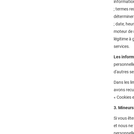
information
; termes re
déterminer 
; date, heu
moteur de r
légitime à 
services.
Les inform
personnelle
d'autres se
Dans les l
avons recue
« Cookies e
3. Mineurs
Si vous ête
et nous ne
personnelle