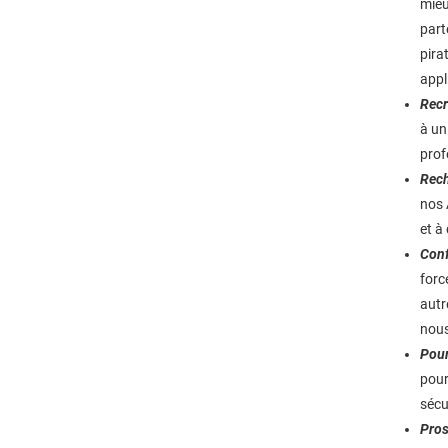
mieu
part
pira
appl
Recr
à un
prof
Rech
nos 
et à
Conf
forc
autr
nous
Pour
pour
sécu
Pros