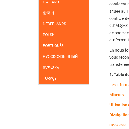
ITALIANO
confidentia
située au 
한국어
contrôle 
NEDERLANDS
9.KM.ŞAZİY
de page des
POLSKI
d'informat
PORTUGUÊS
En nous fou
РУССКОЯЗЫЧНЫЙ
vous recon
transférées
SVENSKA
1. Table d
TÜRKÇE
Les inform
Mineurs
Utilisation
Divulgatio
Cookies et