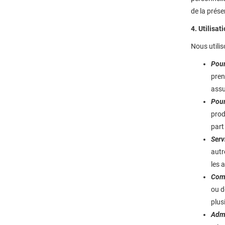
de la prése
4. Utilisat
Nous utili
Pour
prend
assu
Pour
prod
part
Serv
autr
les 
Com
ou d
plus
Admi