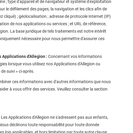
ne ; type d'appareil et de navigateur et système d'exploitation
r le défilement des pages, la navigation et les clics afin de
 cliqué) ; géolocalisation ; adresse de protocole Internet (IP)
sation de nos applications ou services ; et URL de référence,
ion. La base juridique de tels traitements est notre intérêt
t techniquement nécessaire pour nous permettre d'assurer ces
 Applications d'Allegion :
Concernant vos informations
ies lorsque vous utilisez nos Applications d'Allegion ou
de suivi » ci-après.
ombiner ces informations avec d'autres informations que nous
der à vous offrir des services. Veuillez consulter la section
Les Applications d'Allegion ne s'adressent pas aux enfants,
 Nous déclinons toute responsabilité pour toute donnée
s lois applicables, et hors limitation par toute autre clause