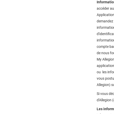
Informatio
accéder aux
Applicatio
demandez de
information
d'identific
information
compte banc
de nous fou
My Allegion
application
ou les info
vous postul
Allegion) s
Si vous déc
d'Allegion 
Les inform