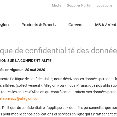
Media
Supplier Portal
Locations
egion
Products & Brands
Careers
M&A / Vent
ique de confidentialité des donnée
ION SUR LA CONFIDENTIALITE
rée en vigueur
:
20 mai 2020
sente Politique de confidentialité, nous décrivons les données personnelles
s affiliées (collectivement « Allegion » ou « nous »), ainsi que nos utilisat
e toutes les entités d'Allegion qui contrôlent ou traitent vos données pers
ataprivacy@allegion.com
.
 Politique de confidentialité s'applique aux données personnelles que nous r
s pour mobile et nos applications et services en ligne qui s'y rattachent et