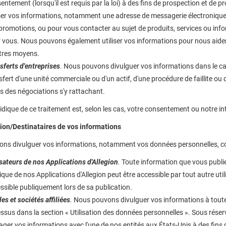
entement (lorsqu'il est requis par la loi) à des fins de prospection et d
iser vos informations, notamment une adresse de messagerie électronique,
promotions, ou pour vous contacter au sujet de produits, services ou in
 vous. Nous pouvons également utiliser vos informations pour nous aider
tres moyens.
sferts d'entreprises
. Nous pouvons divulguer vos informations dans le cad
sfert d'une unité commerciale ou d'un actif, d'une procédure de faillite ou 
s des négociations s'y rattachant.
idique de ce traitement est, selon les cas, votre consentement ou notre int
tion/Destinataires de vos informations
ns divulguer vos informations, notamment vos données personnelles, c
isateurs de nos Applications d'Allegion
.
Toute information que vous publie
ique de nos Applications d'Allegion peut être accessible par tout autre util
ssible publiquement lors de sa publication.
les et sociétés affiliées
.
Nous pouvons divulguer vos informations à toute fil
essus dans la section « Utilisation des données personnelles ». Sous rése
ager vos informations avec l'une de nos entités aux États-Unis à des fins