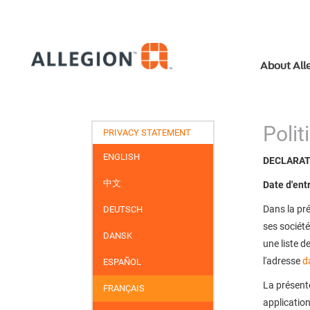
About All
Polit
PRIVACY STATEMENT
ENGLISH
DECLARAT
中文
Date d'ent
Dans la pré
DEUTSCH
ses société
DANSK
une liste d
l'adresse
d
ESPAÑOL
La présente
FRANÇAIS
application