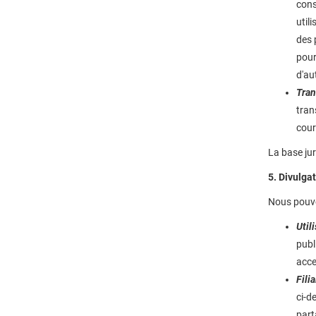
cons
util
des 
pour
d'au
Tran
tran
cour
La base jur
5. Divulga
Nous pouvo
Util
publ
acce
Filia
ci-d
part