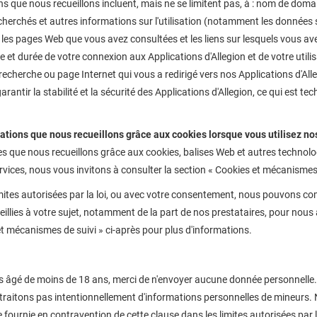
s que nous recueillons incluent, mais ne se limitent pas, à : nom de domai
cherchés et autres informations sur l'utilisation (notamment les données su
les pages Web que vous avez consultées et les liens sur lesquels vous avez
re et durée de votre connexion aux Applications d'Allegion et de votre utili
echerche ou page Internet qui vous a redirigé vers nos Applications d'Alleg
garantir la stabilité et la sécurité des Applications d'Allegion, ce qui es
ations que nous recueillons grâce aux cookies lorsque vous utilisez nos
s que nous recueillons grâce aux cookies, balises Web et autres technolog
rvices, nous vous invitons à consulter la section « Cookies et mécanismes 
imites autorisées par la loi, ou avec votre consentement, nous pouvons c
illies à votre sujet, notamment de la part de nos prestataires, pour nous ai
t mécanismes de suivi » ci-après pour plus d'informations.
s âgé de moins de 18 ans, merci de n'envoyer aucune donnée personnelle. 
 traitons pas intentionnellement d'informations personnelles de mineurs.
 fournie en contravention de cette clause dans les limites autorisées par le