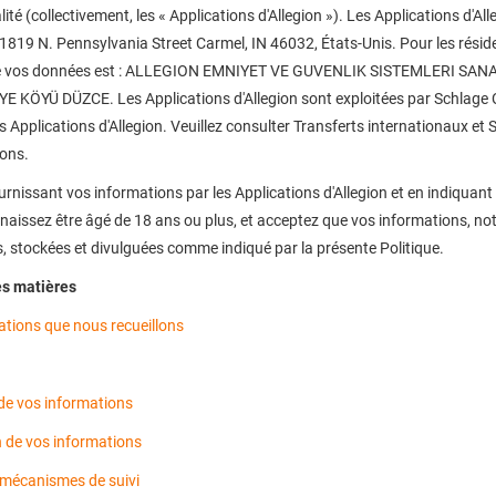
lité (collectivement, les « Applications d'Allegion »). Les Applications 
11819 N. Pennsylvania Street Carmel, IN 46032, États-Unis. Pour les rési
de vos données est : ALLEGION EMNIYET VE GUVENLIK SISTEMLERI SANA
E KÖYÜ DÜZCE. Les Applications d'Allegion sont exploitées par Schlage 
 Applications d'Allegion. Veuillez consulter Transferts internationaux et
ions.
rnissant vos informations par les Applications d'Allegion et en indiquant 
naissez être âgé de 18 ans ou plus, et acceptez que vos informations, no
, stockées et divulguées comme indiqué par la présente Politique.
es matières
ations que nous recueillons
 de vos informations
n de vos informations
 mécanismes de suivi