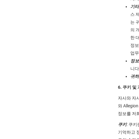
기타
스 
는 
의 
한 
정보
업무
정보
니다
귀하
6. 쿠키 
자사와 자사
와 Alle
정보를 저희
쿠키
: 쿠
기억하고 정