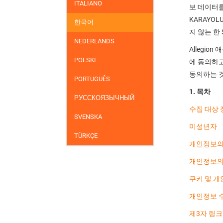
ITALIANO
보 데이터를 
KARAYOL
한국어
지 않는 한
NEDERLANDS
Allegi
POLSKI
에 동의하고
동의하는 
PORTUGUÊS
1. 목차
РУССКОЯЗЫЧНЫЙ
수집 대상 
SVENSKA
미성년자
TÜRKÇE
개인정보의
개인정보의
쿠키 및 개
개인정보 
제3자 링크