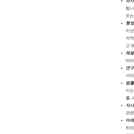
의사
됩니
또는
행정
이션
저작
고 
채용
따라
연구
서비
법률
이는
률,
자사
관련
마케
하의