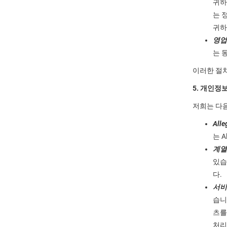
귀하
는 
귀하
영업
는 
이러한 절차
5. 개인정
저희는 다음
Al
는 
계열
있습
다.
서비
습니
츠를
처리