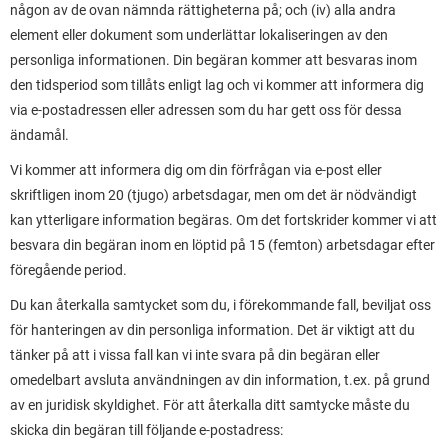
någon av de ovan nämnda rättigheterna på; och (iv) alla andra
element eller dokument som underlättar lokaliseringen av den
personliga informationen. Din begäran kommer att besvaras inom
den tidsperiod som tillåts enligt lag och vi kommer att informera dig
via e-postadressen eller adressen som du har gett oss för dessa
ändamål.
Vi kommer att informera dig om din förfrågan via e-post eller
skriftligen inom 20 (tjugo) arbetsdagar, men om det är nödvändigt
kan ytterligare information begäras. Om det fortskrider kommer vi att
besvara din begäran inom en löptid på 15 (femton) arbetsdagar efter
föregående period.
Du kan återkalla samtycket som du, i förekommande fall, beviljat oss
för hanteringen av din personliga information. Det är viktigt att du
tänker på att i vissa fall kan vi inte svara på din begäran eller
omedelbart avsluta användningen av din information, t.ex. på grund
av en juridisk skyldighet. För att återkalla ditt samtycke måste du
skicka din begäran till följande e-postadress: