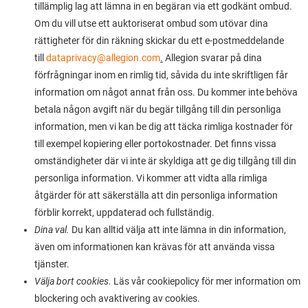
tillämplig lag att lämna in en begäran via ett godkänt ombud.
Om du vill utse ett auktoriserat ombud som utövar dina
rättigheter för din räkning skickar du ett e-postmeddelande
till
dataprivacy@allegion.com
.
Allegion svarar på dina
förfrågningar inom en rimlig tid, såvida du inte skriftligen får
information om något annat från oss. Du kommer inte behöva
betala någon avgift när du begär tillgång till din personliga
information, men vi kan be dig att täcka rimliga kostnader för
till exempel kopiering eller portokostnader. Det finns vissa
omständigheter där vi inte är skyldiga att ge dig tillgång till din
personliga information. Vi kommer att vidta alla rimliga
åtgärder för att säkerställa att din personliga information
förblir korrekt, uppdaterad och fullständig.
Dina val.
Du kan alltid välja att inte lämna in din information,
även om informationen kan krävas för att använda vissa
tjänster.
Välja bort cookies.
Läs vår cookiepolicy för mer information om
blockering och avaktivering av cookies.