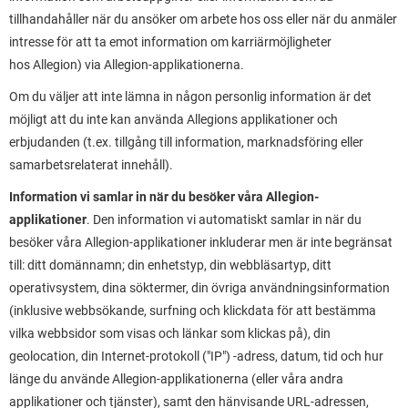
tillhandahåller när du ansöker om arbete hos oss eller när du anmäler
intresse för att ta emot information om karriärmöjligheter
hos Allegion) via Allegion-applikationerna.
Om du väljer att inte lämna in någon personlig information är det
möjligt att du inte kan använda Allegions applikationer och
erbjudanden (t.ex. tillgång till information, marknadsföring eller
samarbetsrelaterat innehåll).
Information vi samlar in när du besöker våra Allegion-
applikationer
. Den information vi automatiskt samlar in när du
besöker våra Allegion-applikationer inkluderar men är inte begränsat
till: ditt domännamn; din enhetstyp, din webbläsartyp, ditt
operativsystem, dina söktermer, din övriga användningsinformation
(inklusive webbsökande, surfning och klickdata för att bestämma
vilka webbsidor som visas och länkar som klickas på), din
geolocation, din Internet-protokoll ("IP") -adress, datum, tid och hur
länge du använde Allegion-applikationerna (eller våra andra
applikationer och tjänster), samt den hänvisande URL-adressen,