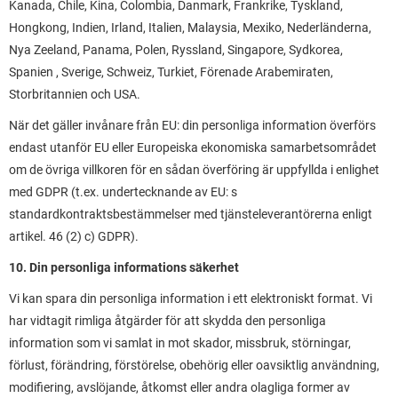
Kanada, Chile, Kina, Colombia, Danmark, Frankrike, Tyskland,
Hongkong, Indien, Irland, Italien, Malaysia, Mexiko, Nederländerna,
Nya Zeeland, Panama, Polen, Ryssland, Singapore, Sydkorea,
Spanien , Sverige, Schweiz, Turkiet, Förenade Arabemiraten,
Storbritannien och USA.
När det gäller invånare från EU: din personliga information överförs
endast utanför EU eller Europeiska ekonomiska samarbetsområdet
om de övriga villkoren för en sådan överföring är uppfyllda i enlighet
med GDPR (t.ex. undertecknande av EU: s
standardkontraktsbestämmelser med tjänsteleverantörerna enligt
artikel. 46 (2) c) GDPR).
10. Din personliga informations säkerhet
Vi kan spara din personliga information i ett elektroniskt format. Vi
har vidtagit rimliga åtgärder för att skydda den personliga
information som vi samlat in mot skador, missbruk, störningar,
förlust, förändring, förstörelse, obehörig eller oavsiktlig användning,
modifiering, avslöjande, åtkomst eller andra olagliga former av