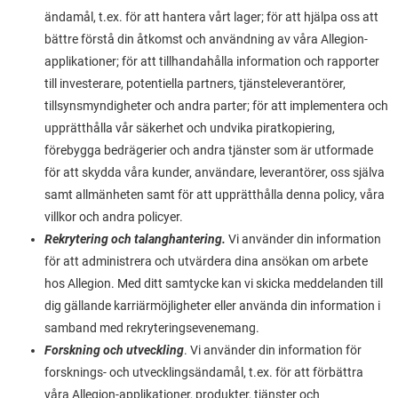
ändamål, t.ex. för att hantera vårt lager; för att hjälpa oss att
bättre förstå din åtkomst och användning av våra Allegion-
applikationer; för att tillhandahålla information och rapporter
till investerare, potentiella partners, tjänsteleverantörer,
tillsynsmyndigheter och andra parter; för att implementera och
upprätthålla vår säkerhet och undvika piratkopiering,
förebygga bedrägerier och andra tjänster som är utformade
för att skydda våra kunder, användare, leverantörer, oss själva
samt allmänheten samt för att upprätthålla denna policy, våra
villkor och andra policyer.
Rekrytering och talanghantering.
Vi använder din information
för att administrera och utvärdera dina ansökan om arbete
hos Allegion. Med ditt samtycke kan vi skicka meddelanden till
dig gällande karriärmöjligheter eller använda din information i
samband med rekryteringsevenemang.
Forskning och utveckling
. Vi använder din information för
forsknings- och utvecklingsändamål, t.ex. för att förbättra
våra Allegion-applikationer, produkter, tjänster och