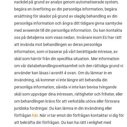
nackdel på grund av analys genom automatiserade system,
begära en överföring av din personliga information, begära
ersättning för skador på grund av olaglig behandling av din
personliga information och ångra ditt tidigare givna samtycke
med avseende till din personliga information. Du kan kontakta
oss på detaljerna som visas nedan. Invånare inom EU har rätt
att invända mot behandlingen av deras personliga
information, som vi baserar på vårt berättigade intresse, av
skäl som härrör från din specifika situation. Mer information
om vår databehandlingsverksamhet och den rättsliga grund vi
använder kan läsas i avsnitt 4 ovan. Om du lämnar in en
invändning, så kommer vi inte längre att behandla din
personliga information, såvida vi inte kan bevisa tvingande
skäl som uppväger dina intressen, rättigheter och friheter, eller
om behandlingen krävs för att verkställa utöva eller försvara
juridiska fordringar. Du kan lämna in din invändning eller
förfrågan
här
. När vi tar emot din förfrågan kontaktar vi dig för
att bekräfta din förfrågan. Du kan ha rätt i enlighet med