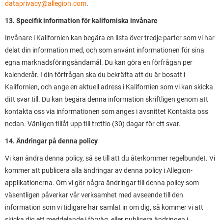
dataprivacy@allegion.com
.
13. Specifik information för kaliforniska invånare
Invånare i Kalifornien kan begära en lista över tredje parter som vi har
delat din information med, och som använt informationen för sina
egna marknadsföringsändamål. Du kan göra en förfrågan per
kalenderår. I din förfrågan ska du bekräfta att du är bosatt i
Kalifornien, och ange en aktuell adress i Kalifornien som vi kan skicka
ditt svar till. Du kan begära denna information skriftligen genom att
kontakta oss via informationen som anges i avsnittet Kontakta oss
nedan. Vänligen tillåt upp till trettio (30) dagar för ett svar.
14. Ändringar på denna policy
Vi kan ändra denna policy, så se till att du återkommer regelbundet. Vi
kommer att publicera alla ändringar av denna policy i Allegion-
applikationerna. Om vi gör några ändringar till denna policy som
väsentligen påverkar vår verksamhet med avseende till den
information som vi tidigare har samlat in om dig, så kommer vi att
skicka dig ett meddelande i förväg, eller publicera ändringen i