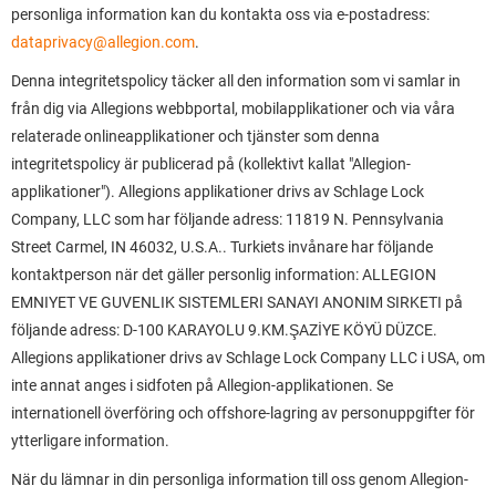
personliga information kan du kontakta oss via e-postadress:
dataprivacy@allegion.com
.
Denna integritetspolicy täcker all den information som vi samlar in
från dig via Allegions webbportal, mobilapplikationer och via våra
relaterade onlineapplikationer och tjänster som denna
integritetspolicy är publicerad på (kollektivt kallat "Allegion-
applikationer"). Allegions applikationer drivs av Schlage Lock
Company, LLC som har följande adress: 11819 N. Pennsylvania
Street Carmel, IN 46032, U.S.A.. Turkiets invånare har följande
kontaktperson när det gäller personlig information: ALLEGION
EMNIYET VE GUVENLIK SISTEMLERI SANAYI ANONIM SIRKETI på
följande adress: D-100 KARAYOLU 9.KM.ŞAZİYE KÖYÜ DÜZCE.
Allegions applikationer drivs av Schlage Lock Company LLC i USA, om
inte annat anges i sidfoten på Allegion-applikationen. Se
internationell överföring och offshore-lagring av personuppgifter för
ytterligare information.
När du lämnar in din personliga information till oss genom Allegion-