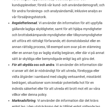
kundupplevelser; förstå vår kund- och användardemografi; och
för andra forsknings- och analysändamål, inklusive analys av
vår försäljningshistorik.
Regelefterlevnad
. Vi använder din information för att uppfylla
gällande lagliga skyldigheter, samt för att hjälpa myndigheter
och brottsbekämpande myndigheter eller tillsynsmyndigheter
att utföra ett rättsligt förfarande, ett domstolsbeslut eller en
annan rättslig process, till exempel som svar på en stämning
eller en annan typ av laglig statlig begäran, eller där vi på annat
sätt är skyldiga eller bemyndigade enligt lag att göra det.
För att skydda oss och andra
. Vi använder din information där
vi anser att det är nödvändigt för att utreda, förebygga eller
vidta åtgärder i samband med olaglig verksamhet, misstänkt
bedrägeri, situationer som innebär potentiella hot för en
individs säkerhet eller för att utreda ett brott mot ett av våra
villkor eller denna policy.
Marknadsföring
. Vi använder din information där det krävs
enligt lag, i den utsträckning det är tillåtet enligt gällande lag