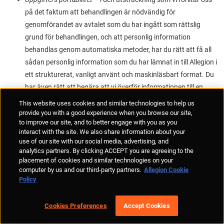
på det faktum att behandlingen är nödvändig för
genomförandet av avtalet som du har ingått som rättslig
grund för behandlingen, och att personlig information
behandlas genom automatiska metoder, har du rätt att få all
sådan personlig information som du har lämnat in till Allegion i
ett strukturerat, vanligt använt och maskinläsbart format. Du
har även rätt att begära att vi överför informationen till en
annan personuppgiftsansvarig om detta är tekniskt
This website uses cookies and similar technologies to help us
genomförbart.
provide you with a good experience when you browse our site,
to improve our site, and to better engage with you as you
Rätt till begränsning av behandling –
du har rätt att begränsa
interact with the site. We also share information about your
vår behandling av din personliga information när
use of our site with our social media, advertising, and
du bestrider riktigheten av den personliga informationen
analytics partners. By clicking ACCEPT you are agreeing to the
placement of cookies and similar technologies on your
tills vi har vidtagit tillräckliga åtgärder för att korrigera
computer by us and our third-party partners.
Allegion Cookie
eller bekräfta dess riktighet
Policy
behandlingen är otillåten men du inte vill att vi ska ta
bort informationen
Cookies Preferences
Accept Cookies
vi inte längre behöver den personliga informationen för