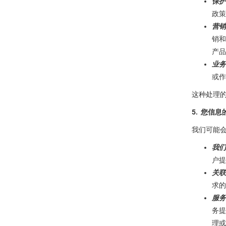
保护
政策
营销
销和
产品
业务
或作
这种处理
5. 您信
我们可能
我们
户提
关联
求的
服务
务提
理或