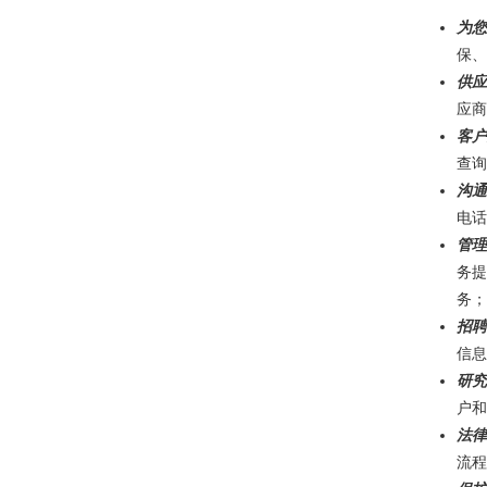
为您
保、
供应
应商
客户
查询
沟通
电话
管理
务提
务；
招聘
信息
研究
户和
法律
流程