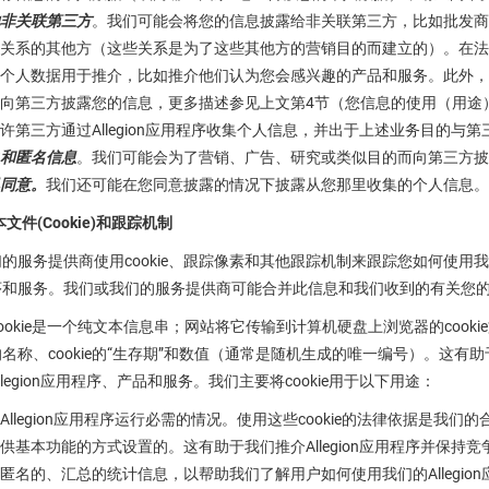
非关联第三方
。我们可能会将您的信息披露给非关联第三方，比如批发商
关系的其他方（这些关系是为了这些其他方的营销目的而建立的）。在法
个人数据用于推介，比如推介他们认为您会感兴趣的产品和服务。此外，
向第三方披露您的信息，更多描述参见上文第4节（您信息的使用（用途））。Al
许第三方通过Allegion应用程序收集个人信息，并出于上述业务目的与
和匿名信息
。我们可能会为了营销、广告、研究或类似目的而向第三方披
同意。
我们还可能在您同意披露的情况下披露从您那里收集的个人信息。
本文件(Cookie)和跟踪机制
的服务提供商使用cookie、跟踪像素和其他跟踪机制来跟踪您如何使用我们的Al
序和服务。我们或我们的服务提供商可能合并此信息和我们收到的有关您
ookie是一个纯文本信息串；网站将它传输到计算机硬盘上浏览器的cookie
名称、cookie的“生存期”和数值（通常是随机生成的唯一编号）。这有助于
legion应用程序、产品和服务。我们主要将cookie用于以下用途：
Allegion应用程序运行必需的情况。使用这些cookie的法律依据是我们
供基本功能的方式设置的。这有助于我们推介Allegion应用程序并保持竞
匿名的、汇总的统计信息，以帮助我们了解用户如何使用我们的Allegion应