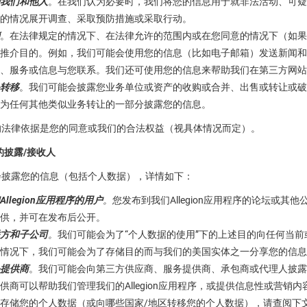
我们和他人
。在我们认为必要时，我们将您的信息用于就非法活动、可疑
的情况展开调查、采取预防措施或采取行动。
。在法律规定的情况下、在法律允许的范围内或在您同意的情况下（如果
推介目的。例如，我们可能会使用您的信息（比如电子邮箱）发送新闻和
、服务或信息与您联系。我们还可使用您的信息来帮助我们在第三方网站
转移
。我们可能会披露您业务单位或资产的收购或合并、出售或转让或破
为任何其他类似业务转让的一部分披露您的信息。
的法律依据是您的同意或我们的合法权益（视具体情况而定）。
息的披露/接收人
会披露您的信息（包括个人数据），详情如下：
Allegion应用程序的用户
。
您发布到我们Allegion应用程序的论坛或其他
供，并可在发布后公开。
方和子公司
。
我们可能会为了“个人数据的使用”下的上述目的向任何当
情况下，我们可能会为了存储目的而与我们的美国实体之一分享您的信息
提供商
。我们可能会向第三方供应商、服务提供商、承包商或代理人披露
供商可以帮助我们管理我们的Allegion应用程序，或提供信息性或营
存储您的个人数据（或向哪些国家/地区转移您的个人数据），请查阅下文